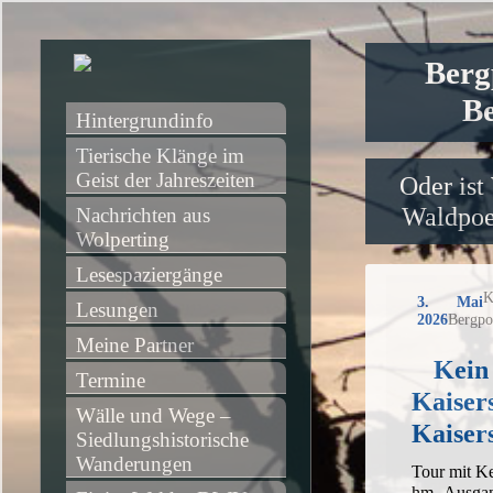
Berg
Be
Hintergrundinfo
Tierische Klänge im 
Geist der Jahreszeiten
Oder ist
Waldpoet
Nachrichten aus 
Wolperting
Lesespaziergänge
K
3. Mai
Lesungen
2026
Bergpo
Meine Partner
Kein
Termine
Kaiser
Wälle und Wege – 
Kaisers
Siedlungshistorische 
Wanderungen
Tour mit Ke
hm, Ausgan