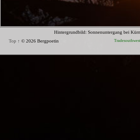
Hintergrundbild: Sonnenuntergang bei Kür
Tradesouthwes
Top ↑
© 2026 Bergpoetin