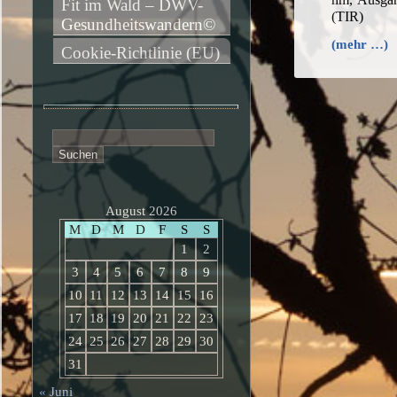
Fit im Wald – DWV-
(TIR)
Gesundheitswandern©
(mehr …)
Cookie-Richtlinie (EU)
Suchen
nach:
August 2026
M
D
M
D
F
S
S
1
2
3
4
5
6
7
8
9
10
11
12
13
14
15
16
17
18
19
20
21
22
23
24
25
26
27
28
29
30
31
« Juni