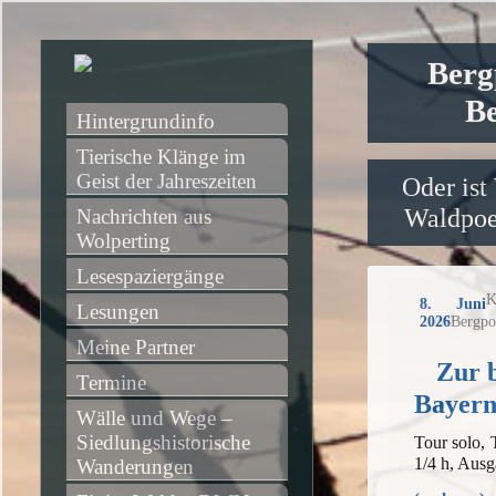
Berg
Be
Hintergrundinfo
Tierische Klänge im 
Geist der Jahreszeiten
Oder ist
Waldpoet
Nachrichten aus 
Wolperting
Lesespaziergänge
K
8. Juni
Lesungen
2026
Bergpo
Meine Partner
Zur b
Termine
Bayern
Wälle und Wege – 
Siedlungshistorische 
Tour solo,
1/4 h, Ausg
Wanderungen