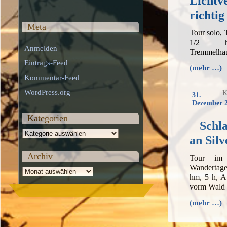
Lichtve
richtig
Meta
Tour solo,
1/2 h,
Anmelden
Tremmelhau
Eintrags-Feed
(mehr …)
Kommentar-Feed
WordPress.org
K
31.
Dezember 
Kategorien
Schl
Kategorien
an Silv
Archiv
Tour im
Wandertag
Archiv
hm, 5 h, A
vorm Wald
(mehr …)