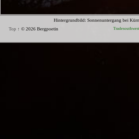
Hintergrundbild: Sonnenuntergang bei Kür
Tradesouthwes
Top ↑
© 2026 Bergpoetin