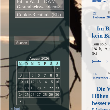
(mehr …)
Fit im Wald – DWV-
Gesundheitswandern©
K
27.
Cookie-Richtlinie (EU)
Februar 20
Im Bi
kein Bi
Suchen
nach:
Tour solo,
1/4 h, Aus
(R)
August 2026
(mehr …)
M
D
M
D
F
S
S
1
2
K
16.
3
4
5
6
7
8
9
November 
10
11
12
13
14
15
16
Die 
17
18
19
20
21
22
23
24
25
26
27
28
29
30
Höhen 
31
besser
« Juni