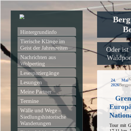
Berg
Be
Hintergrundinfo
Tierische Klänge im 
Geist der Jahreszeiten
Oder ist
Waldpoet
Nachrichten aus 
Wolperting
Lesespaziergänge
K
24. Mai
Lesungen
2026
Bergpo
Meine Partner
Gren
Termine
Europä
Wälle und Wege – 
Nation
Siedlungshistorische 
Wanderungen
Tour mit G
17,11 km, 