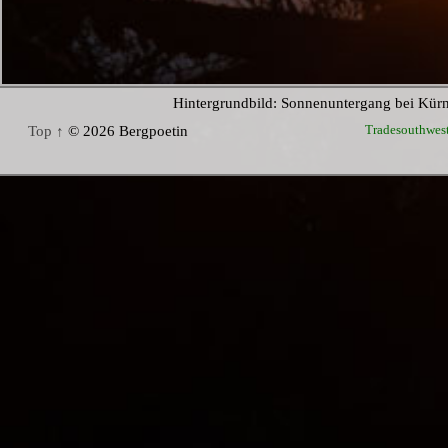
Hintergrundbild: Sonnenuntergang bei Kür
Tradesouthwes
Top ↑
© 2026 Bergpoetin