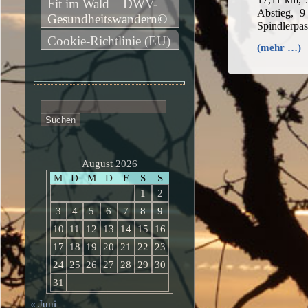
Fit im Wald – DWV-
Abstieg, 9
Gesundheitswandern©
Spindlerpa
Cookie-Richtlinie (EU)
(mehr …)
Suchen
nach:
August 2026
M
D
M
D
F
S
S
1
2
3
4
5
6
7
8
9
10
11
12
13
14
15
16
17
18
19
20
21
22
23
24
25
26
27
28
29
30
31
« Juni