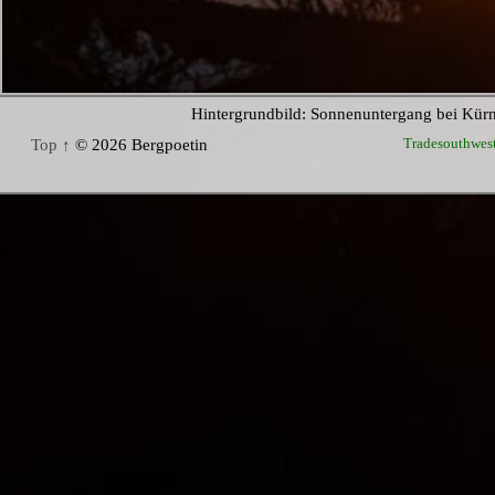
Hintergrundbild: Sonnenuntergang bei Kür
Tradesouthwes
Top ↑
© 2026 Bergpoetin