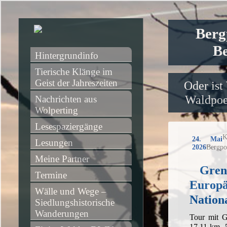
Berg
Be
Hintergrundinfo
Tierische Klänge im 
Geist der Jahreszeiten
Oder ist
Waldpoet
Nachrichten aus 
Wolperting
Lesespaziergänge
K
24. Mai
Lesungen
2026
Bergpo
Meine Partner
Gren
Termine
Europä
Wälle und Wege – 
Nation
Siedlungshistorische 
Wanderungen
Tour mit G
17,11 km, 