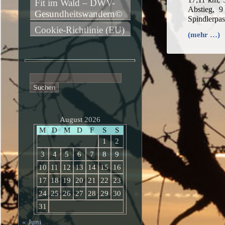
Fit im Wald – DWV-
Abstieg, 9
Gesundheitswandern©
Spindlerpa
Cookie-Richtlinie (EU)
(mehr …)
Suchen
nach:
August 2026
M
D
M
D
F
S
S
1
2
3
4
5
6
7
8
9
10
11
12
13
14
15
16
17
18
19
20
21
22
23
24
25
26
27
28
29
30
31
« Juni