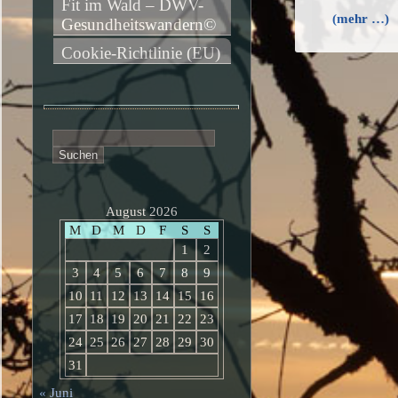
Fit im Wald – DWV-
(mehr …)
Gesundheitswandern©
Cookie-Richtlinie (EU)
Suchen
nach:
August 2026
M
D
M
D
F
S
S
1
2
3
4
5
6
7
8
9
10
11
12
13
14
15
16
17
18
19
20
21
22
23
24
25
26
27
28
29
30
31
« Juni