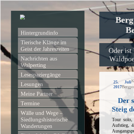
Berg
Be
Hintergrundinfo
Tierische Klänge im 
Geist der Jahreszeiten
Oder ist
Waldpoet
Nachrichten aus 
Wolperting
Lesespaziergänge
K
25. Juli
Lesungen
2017
Bergpo
Meine Partner
Der s
Termine
Steig 
Wälle und Wege – 
Siedlungshistorische 
Tour solo
Aufstieg, 
Wanderungen
Ausgangspu