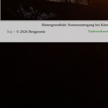
Hintergrundbild: Sonnenuntergang bei Kür
Tradesouthwes
Top ↑
© 2026 Bergpoetin