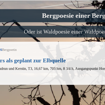
Bergpoesie einer Ber
Oder ist Waldpoesie einer Waldpoet
26
Bergpoetin
s als geplant zur Elbquelle
udrun und Kerstin, T3, 16,67 km, 703 hm, 8 3/4 h, Ausgangspunkt Ho