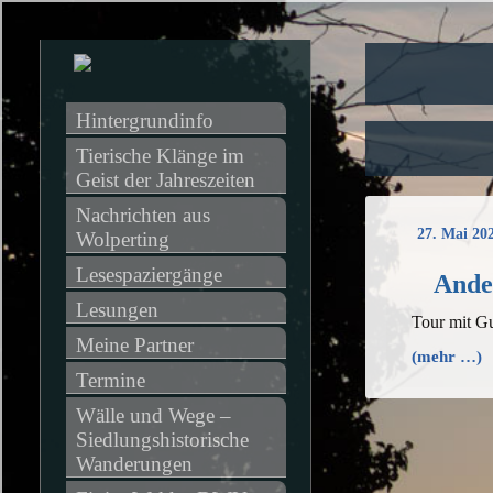
Hintergrundinfo
Tierische Klänge im 
Geist der Jahreszeiten
Nachrichten aus 
27. Mai 20
Wolperting
Lesespaziergänge
Ander
Lesungen
Tour mit G
Meine Partner
(mehr …)
Termine
Wälle und Wege – 
Siedlungshistorische 
Wanderungen