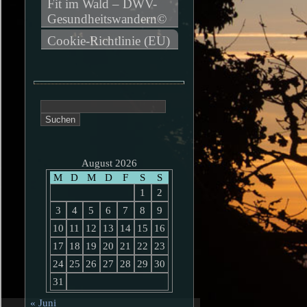
Fit im Wald – DWV-
Gesundheitswandern©
Cookie-Richtlinie (EU)
Suchen
nach:
August 2026
M
D
M
D
F
S
S
1
2
3
4
5
6
7
8
9
10
11
12
13
14
15
16
17
18
19
20
21
22
23
24
25
26
27
28
29
30
31
« Juni