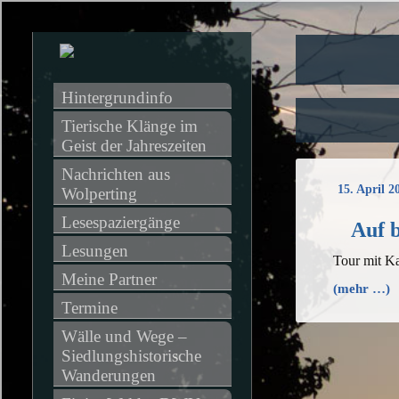
Hintergrundinfo
Tierische Klänge im 
Geist der Jahreszeiten
Nachrichten aus 
15. April 2
Wolperting
Lesespaziergänge
Auf b
Lesungen
Tour mit K
Meine Partner
(mehr …)
Termine
Wälle und Wege – 
Siedlungshistorische 
Wanderungen