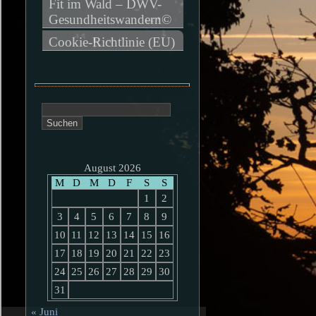
Fit im Wald – DWV-
Gesundheitswandern©
Cookie-Richtlinie (EU)
Suchen
nach:
August 2026
M
D
M
D
F
S
S
1
2
3
4
5
6
7
8
9
10
11
12
13
14
15
16
17
18
19
20
21
22
23
24
25
26
27
28
29
30
31
« Juni