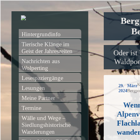
Berg
Be
Hintergrundinfo
Tierische Klänge im 
Geist der Jahreszeiten
Oder ist
Waldpoet
Nachrichten aus 
Wolperting
Lesespaziergänge
K
29. März
Lesungen
2024
Bergpo
Meine Partner
Wenn
Termine
Alpenv
Wälle und Wege – 
Flachl
Siedlungshistorische 
wande
Wanderungen