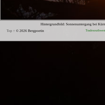
Hintergrundbild: Sonnenuntergang bei Kür
Tradesouthwes
Top ↑
© 2026 Bergpoetin