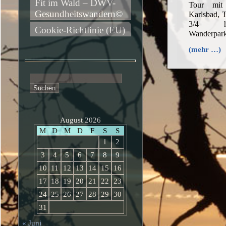
Fit im Wald – DWV-
Tour mi
Gesundheitswandern©
Karlsbad, 
3/4 h,
Cookie-Richtlinie (EU)
Wanderpark
(mehr …)
Suchen
nach:
August 2026
M
D
M
D
F
S
S
1
2
3
4
5
6
7
8
9
10
11
12
13
14
15
16
17
18
19
20
21
22
23
24
25
26
27
28
29
30
31
« Juni