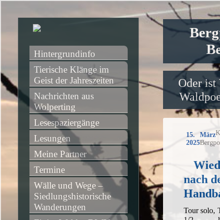
Berg
Be
Hintergrundinfo
Tierische Klänge im 
Geist der Jahreszeiten
Oder ist
Waldpoet
Nachrichten aus 
Wolperting
Lesespaziergänge
K
15. März
Lesungen
2025
Bergpo
Meine Partner
Wied
Termine
nach d
Wälle und Wege – 
Handba
Siedlungshistorische 
Wanderungen
Tour solo,
1/2 h,