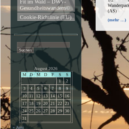
Fit im Wald – DWV-
Wanderpark
Gesundheitswandern©
(AS)
Cookie-Richtlinie (EU)
(mehr …)
Suchen
nach:
August 2026
M
D
M
D
F
S
S
1
2
3
4
5
6
7
8
9
10
11
12
13
14
15
16
17
18
19
20
21
22
23
24
25
26
27
28
29
30
31
« Juni