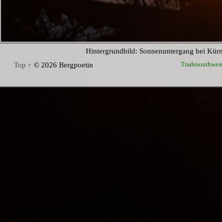
Hintergrundbild: Sonnenuntergang bei Kür
Tradesouthwes
Top ↑
© 2026 Bergpoetin