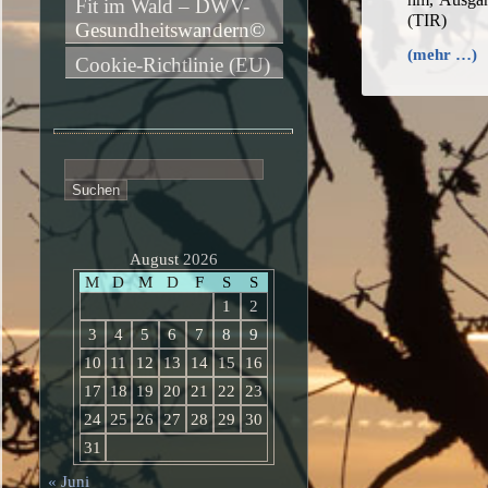
Fit im Wald – DWV-
(TIR)
Gesundheitswandern©
(mehr …)
Cookie-Richtlinie (EU)
Suchen
nach:
August 2026
M
D
M
D
F
S
S
1
2
3
4
5
6
7
8
9
10
11
12
13
14
15
16
17
18
19
20
21
22
23
24
25
26
27
28
29
30
31
« Juni