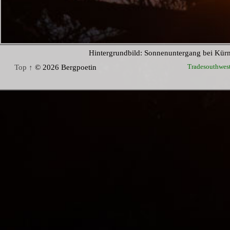
Hintergrundbild: Sonnenuntergang bei Kür
Tradesouthwes
Top ↑
© 2026 Bergpoetin