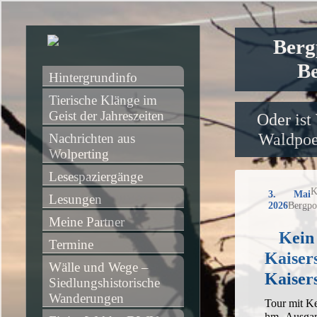
Berg
Be
Hintergrundinfo
Tierische Klänge im 
Geist der Jahreszeiten
Oder ist
Waldpoet
Nachrichten aus 
Wolperting
Lesespaziergänge
K
3. Mai
Lesungen
2026
Bergpo
Meine Partner
Kein
Termine
Kaiser
Wälle und Wege – 
Kaisers
Siedlungshistorische 
Wanderungen
Tour mit Ke
hm, Ausgan