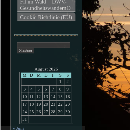
Fit im Wald – DWV-
Gesundheitswandern©
Cookie-Richtlinie (EU)
Suchen
nach:
August 2026
M
D
M
D
F
S
S
1
2
3
4
5
6
7
8
9
10
11
12
13
14
15
16
17
18
19
20
21
22
23
24
25
26
27
28
29
30
31
« Juni