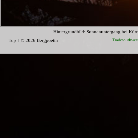
Hintergrundbild: Sonnenuntergang bei Kür
Tradesouthwes
Top ↑
© 2026 Bergpoetin