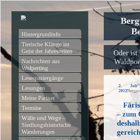
Berg
Be
Hintergrundinfo
Tierische Klänge im 
Geist der Jahreszeiten
Oder ist
Waldpoet
Nachrichten aus 
Wolperting
Lesespaziergänge
K
2. Juli
Lesungen
2012
Bergpo
Meine Partner
Färis
Termine
– zum G
Wälle und Wege – 
deshalb
Siedlungshistorische 
gereich
Wanderungen