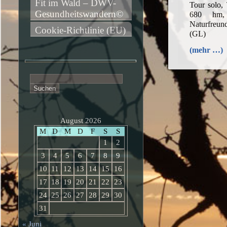
Fit im Wald – DWV-
Tour solo,
Gesundheitswandern©
680 hm, 
Naturfreun
Cookie-Richtlinie (EU)
(GL)
(mehr …)
Suchen
nach:
August 2026
M
D
M
D
F
S
S
1
2
3
4
5
6
7
8
9
10
11
12
13
14
15
16
17
18
19
20
21
22
23
24
25
26
27
28
29
30
31
« Juni