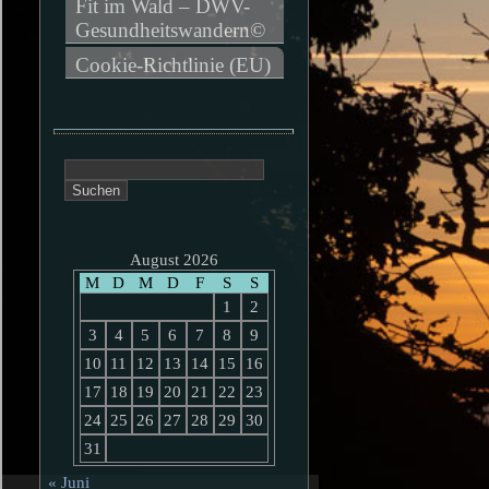
Fit im Wald – DWV-
Gesundheitswandern©
Cookie-Richtlinie (EU)
Suchen
nach:
August 2026
M
D
M
D
F
S
S
1
2
3
4
5
6
7
8
9
10
11
12
13
14
15
16
17
18
19
20
21
22
23
24
25
26
27
28
29
30
31
« Juni