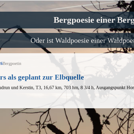
Bergpoesie einer Ber
Oder ist Waldpoesie einer Waldpoet
26
Bergpoetin
s als geplant zur Elbquelle
udrun und Kerstin, T3, 16,67 km, 703 hm, 8 3/4 h, Ausgangspunkt Ho