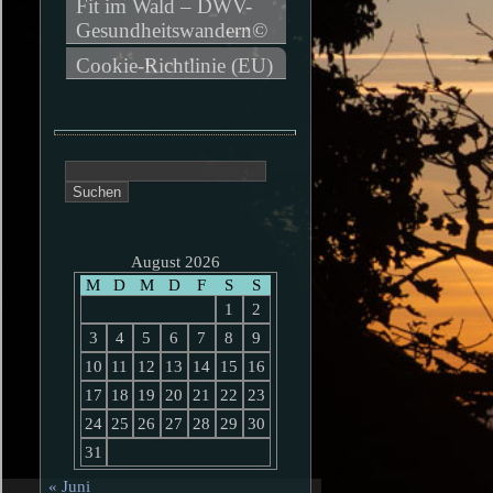
Fit im Wald – DWV-
Gesundheitswandern©
Cookie-Richtlinie (EU)
Suchen
nach:
August 2026
M
D
M
D
F
S
S
1
2
3
4
5
6
7
8
9
10
11
12
13
14
15
16
17
18
19
20
21
22
23
24
25
26
27
28
29
30
31
« Juni