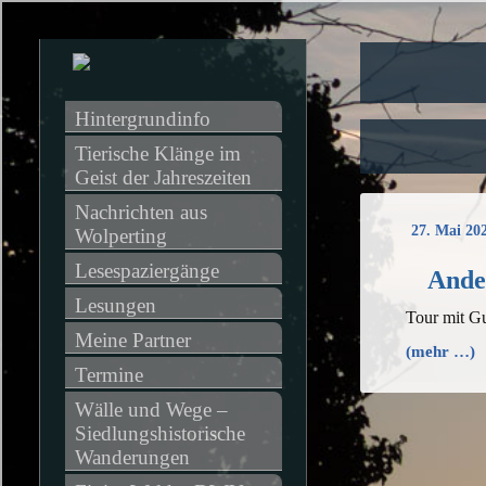
Hintergrundinfo
Tierische Klänge im 
Geist der Jahreszeiten
Nachrichten aus 
27. Mai 20
Wolperting
Lesespaziergänge
Ander
Lesungen
Tour mit G
Meine Partner
(mehr …)
Termine
Wälle und Wege – 
Siedlungshistorische 
Wanderungen