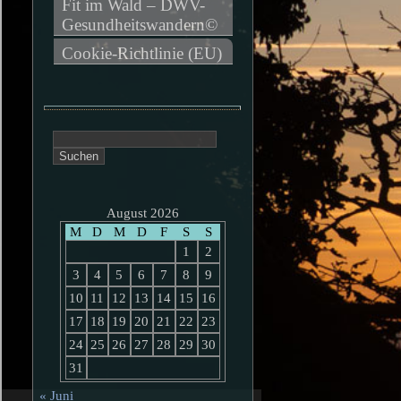
Fit im Wald – DWV-
Gesundheitswandern©
Cookie-Richtlinie (EU)
Suchen
nach:
August 2026
M
D
M
D
F
S
S
1
2
3
4
5
6
7
8
9
10
11
12
13
14
15
16
17
18
19
20
21
22
23
24
25
26
27
28
29
30
31
« Juni