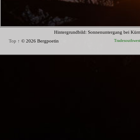
Hintergrundbild: Sonnenuntergang bei Kür
Tradesouthwes
Top ↑
© 2026 Bergpoetin