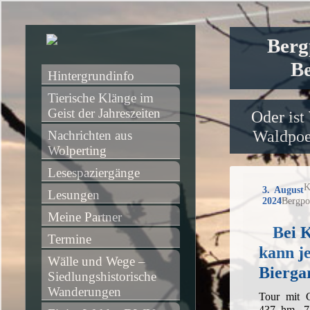
Berg
Be
Hintergrundinfo
Tierische Klänge im 
Geist der Jahreszeiten
Oder ist
Waldpoet
Nachrichten aus 
Wolperting
Lesespaziergänge
K
3. August
Lesungen
2024
Bergpo
Meine Partner
Bei 
Termine
kann j
Wälle und Wege – 
Biergar
Siedlungshistorische 
Wanderungen
Tour mit 
437 hm, 7