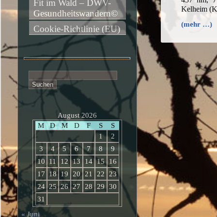
Fit im Wald – DWV-
Kelheim (
Gesundheitswandern©
(mehr …)
Cookie-Richtlinie (EU)
Suchen
nach:
August 2026
M
D
M
D
F
S
S
1
2
3
4
5
6
7
8
9
10
11
12
13
14
15
16
17
18
19
20
21
22
23
24
25
26
27
28
29
30
31
« Juni