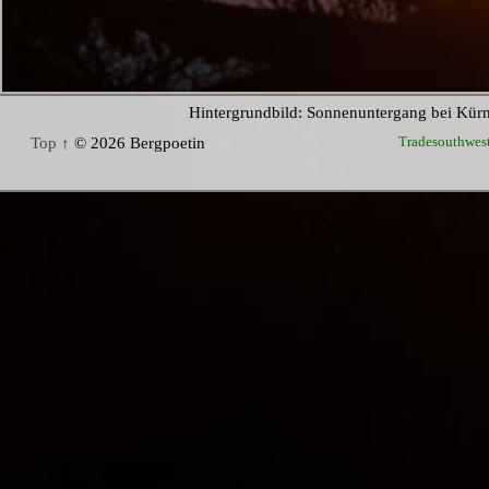
Hintergrundbild: Sonnenuntergang bei Kür
Tradesouthwes
Top ↑
© 2026 Bergpoetin