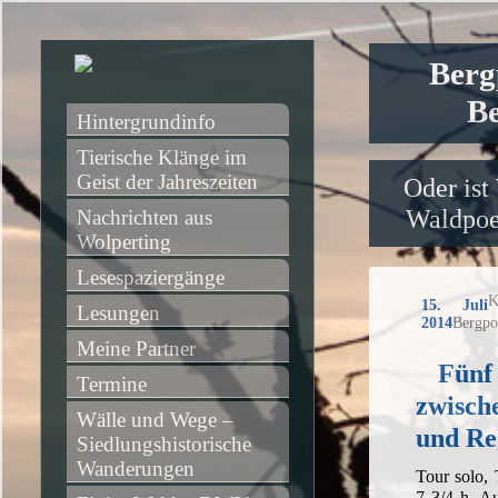
Berg
Be
Hintergrundinfo
Tierische Klänge im 
Geist der Jahreszeiten
Oder ist
Waldpoet
Nachrichten aus 
Wolperting
Lesespaziergänge
K
15. Juli
Lesungen
2014
Bergpo
Meine Partner
Fünf
Termine
zwisch
Wälle und Wege – 
und Re
Siedlungshistorische 
Wanderungen
Tour solo,
7 3/4 h, A