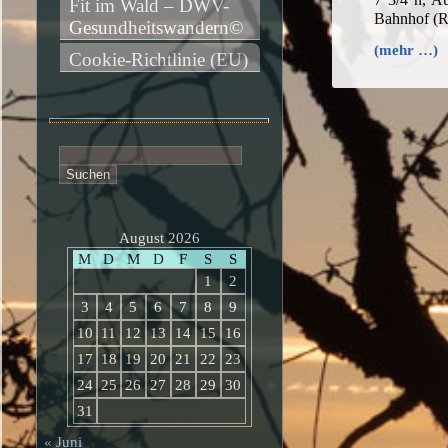
Fit im Wald – DWV-
Bahnhof (
Gesundheitswandern©
(mehr …)
Cookie-Richtlinie (EU)
Suchen
nach:
August 2026
M
D
M
D
F
S
S
1
2
3
4
5
6
7
8
9
10
11
12
13
14
15
16
17
18
19
20
21
22
23
24
25
26
27
28
29
30
31
« Juni