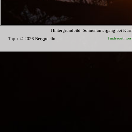
Hintergrundbild: Sonnenuntergang bei Kür
Tradesouthwes
Top ↑
© 2026 Bergpoetin