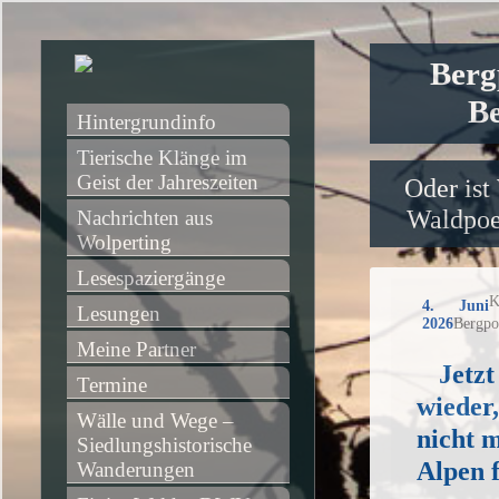
Berg
Be
Hintergrundinfo
Tierische Klänge im 
Geist der Jahreszeiten
Oder ist
Waldpoet
Nachrichten aus 
Wolperting
Lesespaziergänge
K
4. Juni
Lesungen
2026
Bergpo
Meine Partner
Jetzt
Termine
wieder
Wälle und Wege – 
nicht m
Siedlungshistorische 
Alpen 
Wanderungen