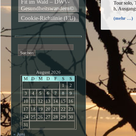
Fit im Wald – DWV-
Tour solo,
Gesundheitswandern©
h, Ausgang
Cookie-Richtlinie (EU)
(mehr …)
Suchen
nach:
August 2026
M
D
M
D
F
S
S
1
2
3
4
5
6
7
8
9
10
11
12
13
14
15
16
17
18
19
20
21
22
23
24
25
26
27
28
29
30
31
« Juni