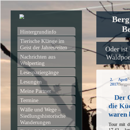
Berg
Be
Hintergrundinfo
Tierische Klänge im 
Geist der Jahreszeiten
Oder ist
Waldpoet
Nachrichten aus 
Wolperting
Lesespaziergänge
K
2. April
Lesungen
2017
Bergpo
Meine Partner
Der 
Termine
die Kü
Wälle und Wege – 
waren 
Siedlungshistorische 
Wanderungen
Tour mit 
17,43 k