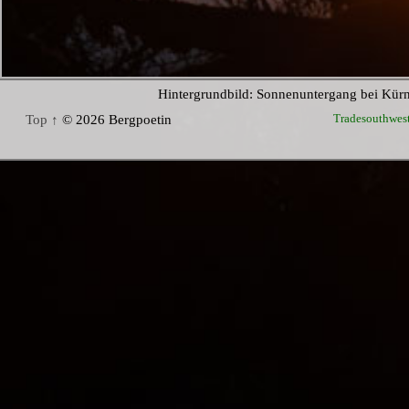
Hintergrundbild: Sonnenuntergang bei Kür
Tradesouthwes
Top ↑
© 2026 Bergpoetin