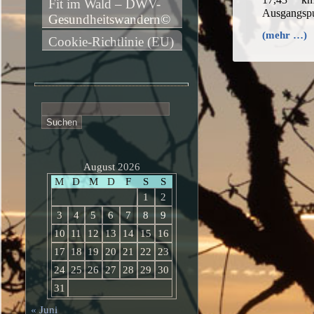
Fit im Wald – DWV-
Ausgangspu
Gesundheitswandern©
(mehr …)
Cookie-Richtlinie (EU)
Suchen
nach:
August 2026
M
D
M
D
F
S
S
1
2
3
4
5
6
7
8
9
10
11
12
13
14
15
16
17
18
19
20
21
22
23
24
25
26
27
28
29
30
31
« Juni