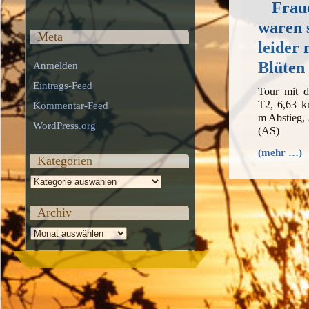
Frau
waren 
Meta
leider 
Blüten
Anmelden
Eintrags-Feed
Tour mit 
T2, 6,63 k
Kommentar-Feed
m Abstieg,
WordPress.org
(AS)
(mehr …)
Kategorien
Kategorien
Archiv
Archiv