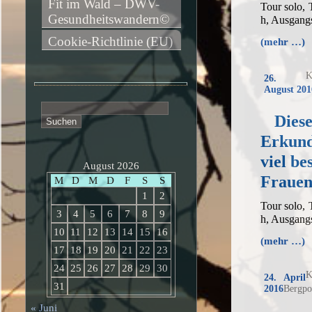
Fit im Wald – DWV-
Tour solo,
Gesundheitswandern©
h, Ausgang
Cookie-Richtlinie (EU)
(mehr …)
K
26.
August 201
Suchen
Dies
nach:
Erkund
viel be
August 2026
Frauen
M
D
M
D
F
S
S
1
2
Tour solo,
3
4
5
6
7
8
9
h, Ausgang
10
11
12
13
14
15
16
(mehr …)
17
18
19
20
21
22
23
24
25
26
27
28
29
30
K
24. April
31
2016
Bergpo
« Juni