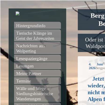
Berg
Be
Hintergrundinfo
Tierische Klänge im 
Geist der Jahreszeiten
Oder ist
Waldpoet
Nachrichten aus 
Wolperting
Lesespaziergänge
K
4. Juni
Lesungen
2026
Bergpo
Meine Partner
Jetzt
Termine
wieder
Wälle und Wege – 
nicht m
Siedlungshistorische 
Alpen 
Wanderungen