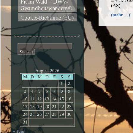
Fit im Wald – DWV-
(AS)
Gesundheitswandern©
(mehr …)
Cookie-Richtlinie (EU)
Suchen
nach:
August 2026
M
D
M
D
F
S
S
1
2
3
4
5
6
7
8
9
10
11
12
13
14
15
16
17
18
19
20
21
22
23
24
25
26
27
28
29
30
31
« Juni