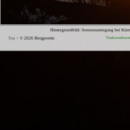
Hintergrundbild: Sonnenuntergang bei Kür
Tradesouthwes
Top ↑
© 2026 Bergpoetin