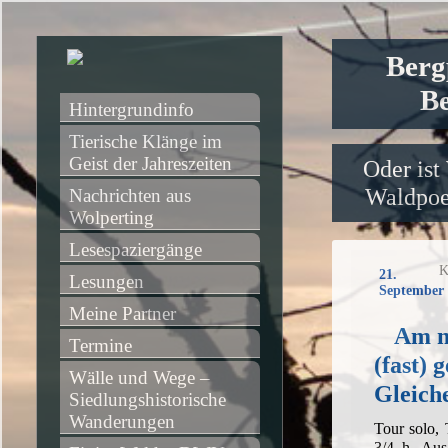
Berg
Be
Hintergrundinfo
Tierische Klänge im 
Geist der Jahreszeiten
Oder ist
Waldpoet
Nachrichten aus 
Wolperting
Lesespaziergänge
K
21.
Lesungen
September 
Meine Partner
Am n
Termine
(fast) 
Wälle und Wege – 
Gleich
Siedlungshistorische 
Wanderungen
Tour solo,
3/4 h, Aus