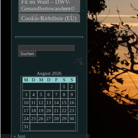
Fit im Wald – DWV-
Gesundheitswandern©
Cookie-Richtlinie (EU)
Suchen
nach:
August 2026
M
D
M
D
F
S
S
1
2
3
4
5
6
7
8
9
10
11
12
13
14
15
16
17
18
19
20
21
22
23
24
25
26
27
28
29
30
31
« Juni