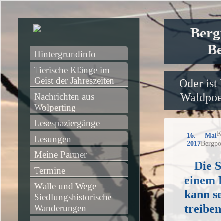
Berg
Be
Hintergrundinfo
Tierische Klänge im 
Geist der Jahreszeiten
Oder ist
Waldpoet
Nachrichten aus 
Wolperting
Lesespaziergänge
K
16. Mai
Lesungen
2017
Bergpo
Meine Partner
Die 
Termine
einem 
Wälle und Wege – 
kann s
Siedlungshistorische 
treiben
Wanderungen