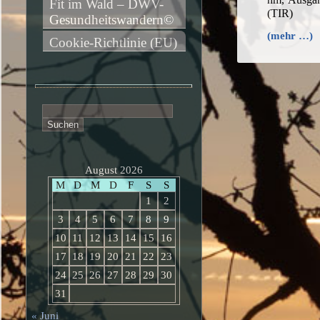
Fit im Wald – DWV-
(TIR)
Gesundheitswandern©
(mehr …)
Cookie-Richtlinie (EU)
Suchen
nach:
August 2026
M
D
M
D
F
S
S
1
2
3
4
5
6
7
8
9
10
11
12
13
14
15
16
17
18
19
20
21
22
23
24
25
26
27
28
29
30
31
« Juni