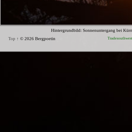
Hintergrundbild: Sonnenuntergang bei Kür
Tradesouthwes
Top ↑
© 2026 Bergpoetin