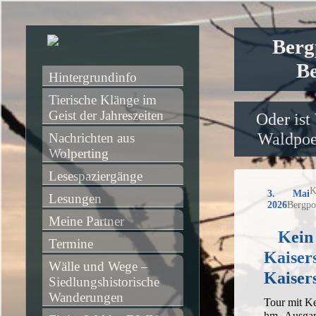
Berg
Be
Hintergrundinfo
Tierische Klänge im 
Geist der Jahreszeiten
Oder ist
Waldpoet
Nachrichten aus 
Wolperting
Lesespaziergänge
K
3. Mai
Lesungen
2026
Bergpo
Meine Partner
Kein
Termine
Kaiser
Wälle und Wege – 
Kaisers
Siedlungshistorische 
Wanderungen
Tour mit Ke
hm, Ausgan