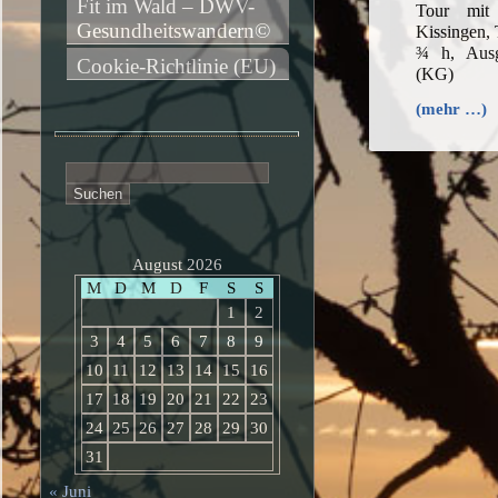
Fit im Wald – DWV-
Tour mit
Gesundheitswandern©
Kissingen,
¾ h, Ausg
Cookie-Richtlinie (EU)
(KG)
(mehr …)
Suchen
nach:
August 2026
M
D
M
D
F
S
S
1
2
3
4
5
6
7
8
9
10
11
12
13
14
15
16
17
18
19
20
21
22
23
24
25
26
27
28
29
30
31
« Juni