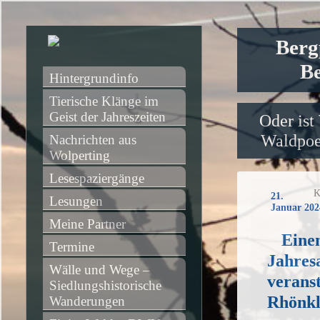
Berg
Be
Hintergrundinfo
Tierische Klänge im 
Geist der Jahreszeiten
Oder ist
Waldpoet
Nachrichten aus 
Wolperting
Lesespaziergänge
K
21.
Lesungen
Januar 202
Meine Partner
Eine
Termine
Jahres
Wälle und Wege – 
veranst
Siedlungshistorische 
Rhönk
Wanderungen