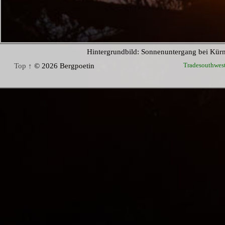
Hintergrundbild: Sonnenuntergang bei Kür
Tradesouthwes
Top ↑
© 2026 Bergpoetin