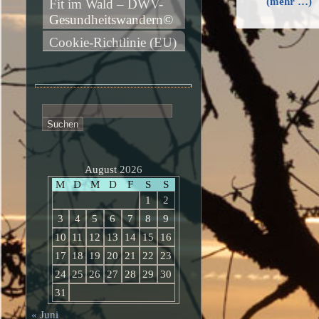
(mehr …)
Fit im Wald – DWV-
Gesundheitswandern©
Cookie-Richtlinie (EU)
Suchen
nach:
August 2026
M
D
M
D
F
S
S
1
2
3
4
5
6
7
8
9
10
11
12
13
14
15
16
17
18
19
20
21
22
23
24
25
26
27
28
29
30
31
« Juni