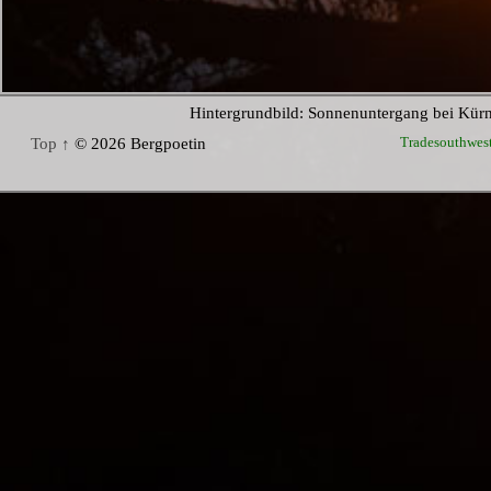
Hintergrundbild: Sonnenuntergang bei Kür
Tradesouthwes
Top ↑
© 2026 Bergpoetin