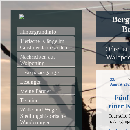
Berg
Be
Hintergrundinfo
Tierische Klänge im 
Geist der Jahreszeiten
Oder ist
Waldpoet
Nachrichten aus 
Wolperting
Lesespaziergänge
K
22.
Lesungen
August 202
Meine Partner
Fünf 
Termine
einer 
Wälle und Wege – 
Siedlungshistorische 
Tour solo,
h, Ausgang
Wanderungen