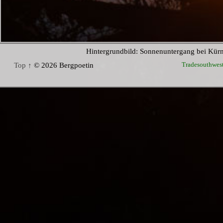
Hintergrundbild: Sonnenuntergang bei Kür
Tradesouthwes
Top ↑
© 2026 Bergpoetin