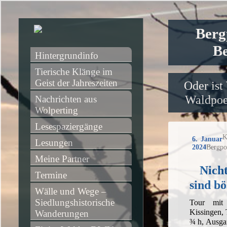
Berg
Be
Hintergrundinfo
Tierische Klänge im 
Geist der Jahreszeiten
Oder ist
Waldpoet
Nachrichten aus 
Wolperting
Lesespaziergänge
K
6. Januar
Lesungen
2024
Bergpo
Meine Partner
Nicht
Termine
sind b
Wälle und Wege – 
Siedlungshistorische 
Tour mit
Kissingen,
Wanderungen
¾ h, Ausga