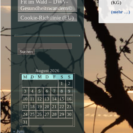
Fit im Wald – DWV-
(KG)
Gesundheitswandern©
(mehr …)
Cookie-Richtlinie (EU)
Suchen
nach:
August 2026
M
D
M
D
F
S
S
1
2
3
4
5
6
7
8
9
10
11
12
13
14
15
16
17
18
19
20
21
22
23
24
25
26
27
28
29
30
31
« Juni