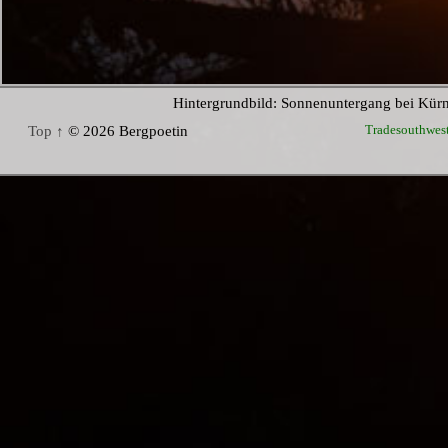
Hintergrundbild: Sonnenuntergang bei Kür
Tradesouthwes
Top ↑
© 2026 Bergpoetin