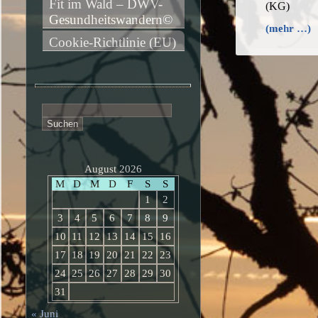
Fit im Wald – DWV-
(KG)
Gesundheitswandern©
(mehr …)
Cookie-Richtlinie (EU)
Suchen
nach:
August 2026
M
D
M
D
F
S
S
1
2
3
4
5
6
7
8
9
10
11
12
13
14
15
16
17
18
19
20
21
22
23
24
25
26
27
28
29
30
31
« Juni