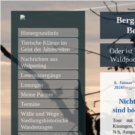
Berg
Be
Hintergrundinfo
Tierische Klänge im 
Geist der Jahreszeiten
Oder ist
Waldpoet
Nachrichten aus 
Wolperting
Lesespaziergänge
K
6. Januar
Lesungen
2024
Bergpo
Meine Partner
Nicht
Termine
sind b
Wälle und Wege – 
Siedlungshistorische 
Tour mit
Kissingen,
Wanderungen
¾ h, Ausga