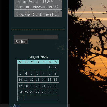
Fit im Wald – DWV-
Gesundheitswandern©
Cookie-Richtlinie (EU)
Suchen
nach:
August 2026
M
D
M
D
F
S
S
1
2
3
4
5
6
7
8
9
10
11
12
13
14
15
16
17
18
19
20
21
22
23
24
25
26
27
28
29
30
31
« Juni