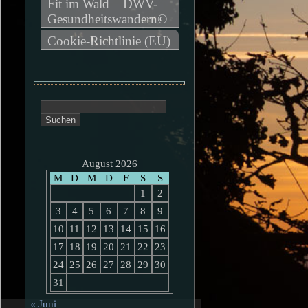
Fit im Wald – DWV-
Gesundheitswandern©
Cookie-Richtlinie (EU)
Suchen
nach:
August 2026
M
D
M
D
F
S
S
1
2
3
4
5
6
7
8
9
10
11
12
13
14
15
16
17
18
19
20
21
22
23
24
25
26
27
28
29
30
31
« Juni