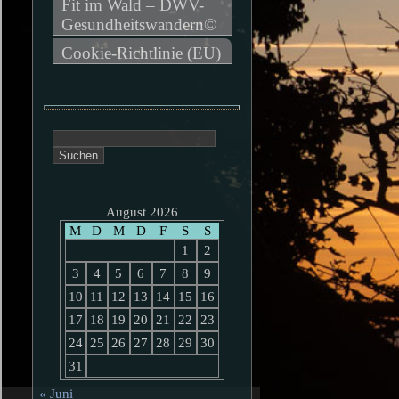
Fit im Wald – DWV-
Gesundheitswandern©
Cookie-Richtlinie (EU)
Suchen
nach:
August 2026
M
D
M
D
F
S
S
1
2
3
4
5
6
7
8
9
10
11
12
13
14
15
16
17
18
19
20
21
22
23
24
25
26
27
28
29
30
31
« Juni