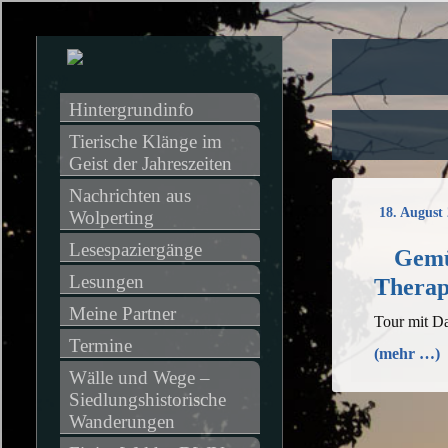
Hintergrundinfo
Tierische Klänge im 
Geist der Jahreszeiten
Nachrichten aus 
18. August
Wolperting
Lesespaziergänge
Gemüt
Lesungen
Therap
Meine Partner
Tour mit D
Termine
(mehr …)
Wälle und Wege – 
Siedlungshistorische 
Wanderungen