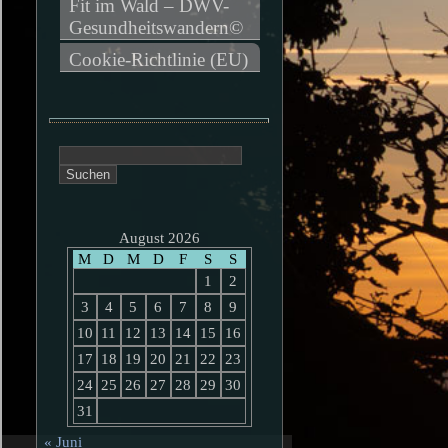
Fit im Wald – DWV-
Gesundheitswandern©
Cookie-Richtlinie (EU)
Suchen
nach:
August 2026
M
D
M
D
F
S
S
1
2
3
4
5
6
7
8
9
10
11
12
13
14
15
16
17
18
19
20
21
22
23
24
25
26
27
28
29
30
31
« Juni