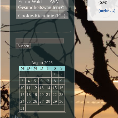
Fit im Wald – DWV-
(SM)
Gesundheitswandern©
(mehr …)
Cookie-Richtlinie (EU)
Suchen
nach:
August 2026
M
D
M
D
F
S
S
1
2
3
4
5
6
7
8
9
10
11
12
13
14
15
16
17
18
19
20
21
22
23
24
25
26
27
28
29
30
31
« Juni