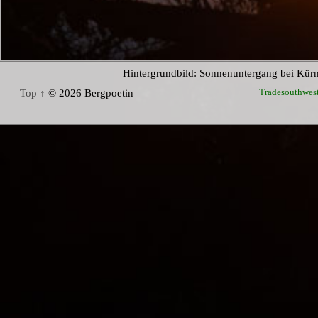
Hintergrundbild: Sonnenuntergang bei Kür
Tradesouthwes
Top ↑
© 2026 Bergpoetin