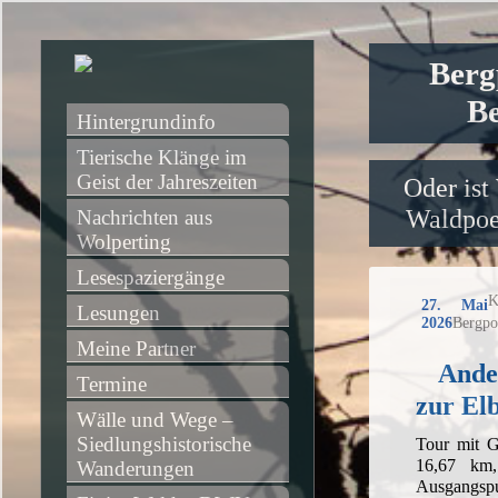
Berg
Be
Hintergrundinfo
Tierische Klänge im 
Geist der Jahreszeiten
Oder ist
Waldpoet
Nachrichten aus 
Wolperting
Lesespaziergänge
K
27. Mai
Lesungen
2026
Bergpo
Meine Partner
Ander
Termine
zur El
Wälle und Wege – 
Siedlungshistorische 
Tour mit G
16,67 km
Wanderungen
Ausgangs