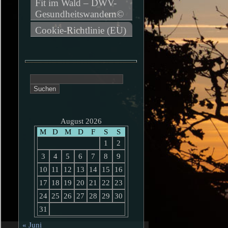
Fit im Wald – DWV-
Gesundheitswandern©
Cookie-Richtlinie (EU)
Suchen
nach:
August 2026
M
D
M
D
F
S
S
1
2
3
4
5
6
7
8
9
10
11
12
13
14
15
16
17
18
19
20
21
22
23
24
25
26
27
28
29
30
31
« Juni