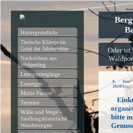
Berg
Be
Hintergrundinfo
Tierische Klänge im 
Geist der Jahreszeiten
Oder ist
Waldpoet
Nachrichten aus 
Wolperting
Lesespaziergänge
K
8. Juni
Lesungen
2024
Bergpo
Meine Partner
Eink
Termine
organi
Wälle und Wege – 
bitte m
Siedlungshistorische 
Genuss
Wanderungen