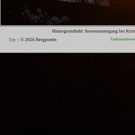
Hintergrundbild: Sonnenuntergang bei Kür
Tradesouthwes
Top ↑
© 2026 Bergpoetin