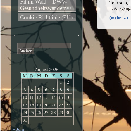
Fit im Wald – DWV-
Tour solo,
Gesundheitswandern©
h, Ausgang
Cookie-Richtlinie (EU)
(mehr …)
Suchen
nach:
August 2026
M
D
M
D
F
S
S
1
2
3
4
5
6
7
8
9
10
11
12
13
14
15
16
17
18
19
20
21
22
23
24
25
26
27
28
29
30
31
« Juni