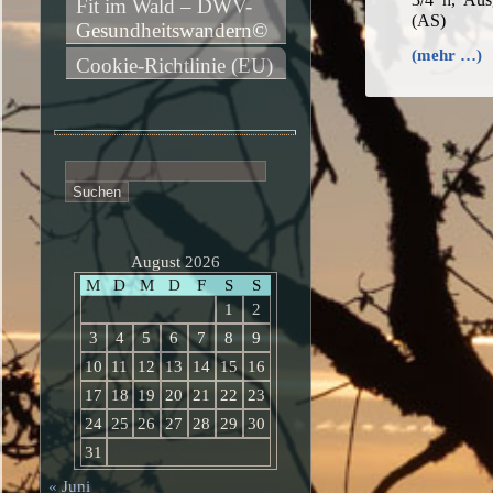
Fit im Wald – DWV-
(AS)
Gesundheitswandern©
(mehr …)
Cookie-Richtlinie (EU)
Suchen
nach:
August 2026
M
D
M
D
F
S
S
1
2
3
4
5
6
7
8
9
10
11
12
13
14
15
16
17
18
19
20
21
22
23
24
25
26
27
28
29
30
31
« Juni