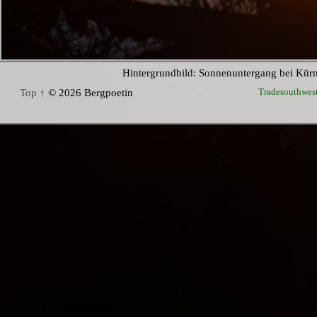
Hintergrundbild: Sonnenuntergang bei Kür
Tradesouthwes
Top ↑
© 2026 Bergpoetin