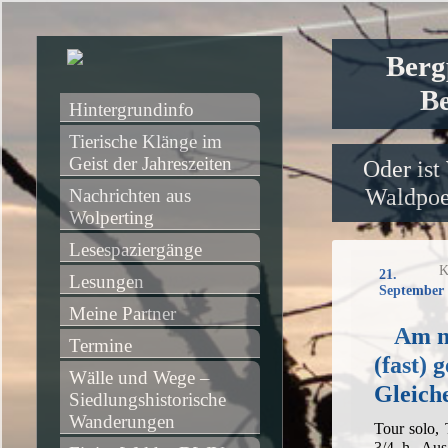
Berg
Be
Hintergrundinfo
Tierische Klänge im 
Geist der Jahreszeiten
Oder ist
Waldpoet
Nachrichten aus 
Wolperting
Lesespaziergänge
K
21.
Lesungen
September 
Meine Partner
Am n
Termine
(fast) 
Wälle und Wege – 
Gleich
Siedlungshistorische 
Wanderungen
Tour solo,
3/4 h, Aus