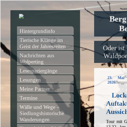
Berg
Be
Hintergrundinfo
Tierische Klänge im 
Geist der Jahreszeiten
Oder ist
Waldpoet
Nachrichten aus 
Wolperting
Lesespaziergänge
K
23. Mai
Lesungen
2026
Bergpo
Meine Partner
Lock
Termine
Auftak
Wälle und Wege – 
Aussic
Siedlungshistorische 
Wanderungen
Tour mit G
13,32 km