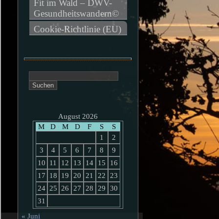
Fit im Wald – DWV-
Gesundheitswandern©
Cookie-Richtlinie (EU)
Suchen
nach:
August 2026
M
D
M
D
F
S
S
1
2
3
4
5
6
7
8
9
10
11
12
13
14
15
16
17
18
19
20
21
22
23
24
25
26
27
28
29
30
31
« Juni