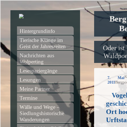
Berg
Be
Hintergrundinfo
Tierische Klänge im 
Geist der Jahreszeiten
Oder ist
Waldpoet
Nachrichten aus 
Wolperting
Lesespaziergänge
K
7. Mai
Lesungen
2011
Bergpo
Meine Partner
Voge
Termine
geschic
Wälle und Wege – 
Ort ho
Siedlungshistorische 
Urftst
Wanderungen