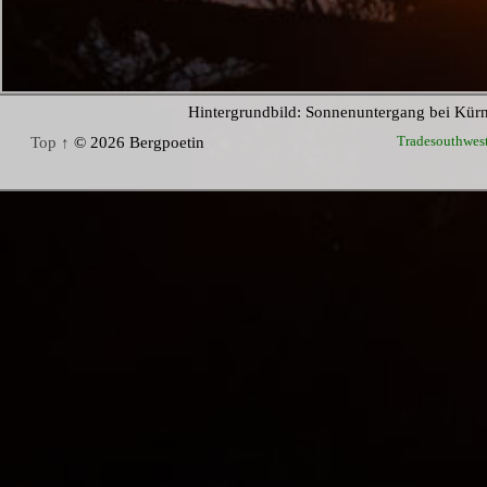
Hintergrundbild: Sonnenuntergang bei Kür
Tradesouthwes
Top ↑
© 2026 Bergpoetin