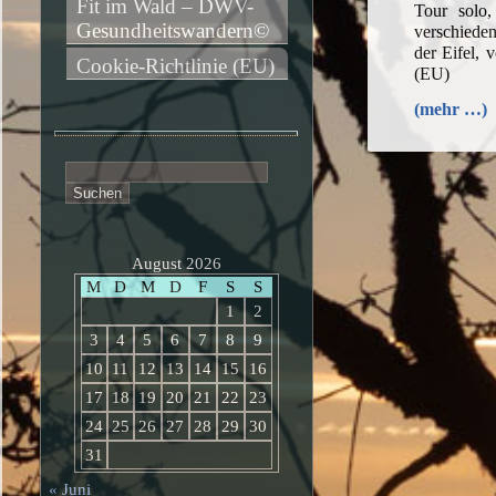
Fit im Wald – DWV-
Tour solo
Gesundheitswandern©
verschied
der Eifel, 
Cookie-Richtlinie (EU)
(EU)
(mehr …)
Suchen
nach:
August 2026
M
D
M
D
F
S
S
1
2
3
4
5
6
7
8
9
10
11
12
13
14
15
16
17
18
19
20
21
22
23
24
25
26
27
28
29
30
31
« Juni