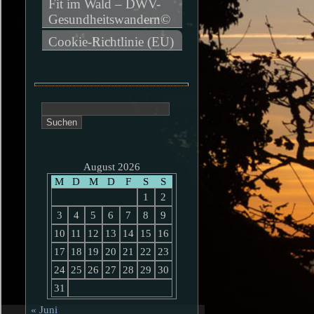
Fit im Wald – DWV-
Gesundheitswandern©
Cookie-Richtlinie (EU)
Suchen
nach:
August 2026
M
D
M
D
F
S
S
1
2
3
4
5
6
7
8
9
10
11
12
13
14
15
16
17
18
19
20
21
22
23
24
25
26
27
28
29
30
31
« Juni