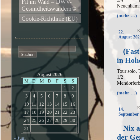
Fit im Wald – DWV-
Neuenham
Gesundheitswandern©
(mehr …)
Cookie-Richtlinie (EU)
K
22.
August 202
Suchen
(Fast
nach:
in Hoh
Tour solo,
August 2026
1/2 h,
M
D
M
D
F
S
S
Mendorferb
1
2
(mehr …)
3
4
5
6
7
8
9
10
11
12
13
14
15
16
K
14.
17
18
19
20
21
22
23
September 
24
25
26
27
28
29
30
Nix a
31
der Ge
« Juni