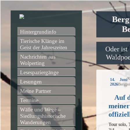
Berg
Be
Hintergrundinfo
Tierische Klänge im 
Geist der Jahreszeiten
Oder ist
Waldpoet
Nachrichten aus 
Wolperting
Lesespaziergänge
K
14. Juni
Lesungen
2026
Bergpo
Meine Partner
Auf 
Termine
meiner
Wälle und Wege – 
offizie
Siedlungshistorische 
Wanderungen
Tour solo,
3/4 h,