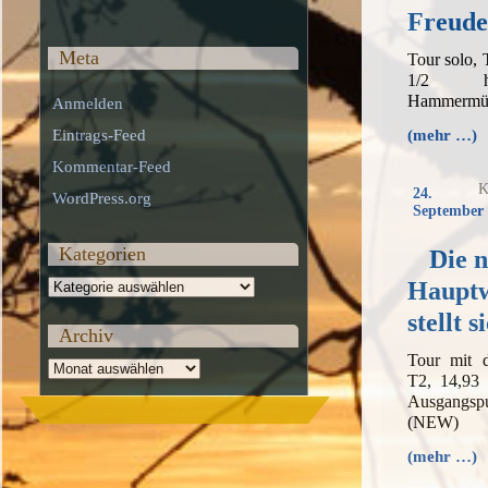
Freude
Meta
Tour solo,
1/2 h,
Hammermüh
Anmelden
Eintrags-Feed
(mehr …)
Kommentar-Feed
K
24.
WordPress.org
September 
Kategorien
Die 
Kategorien
Hauptw
stellt s
Archiv
Tour mit 
Archiv
T2, 14,93
Ausgangs
(NEW)
(mehr …)