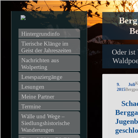
Berg
Be
Hintergrundinfo
Tierische Klänge im 
Geist der Jahreszeiten
Oder ist
Waldpoet
Nachrichten aus 
Wolperting
Lesespaziergänge
K
9. Juli
Lesungen
2015
Bergpo
Meine Partner
Schad
Termine
Bergga
Wälle und Wege – 
Jugenb
Siedlungshistorische 
geschlo
Wanderungen