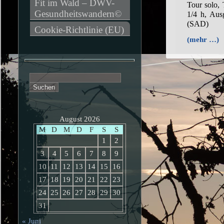
Fit im Wald – DWV-
Tour solo,
Gesundheitswandern©
1/4 h, Aus
(SAD)
Cookie-Richtlinie (EU)
(mehr …)
Suchen
nach:
August 2026
M
D
M
D
F
S
S
1
2
3
4
5
6
7
8
9
10
11
12
13
14
15
16
17
18
19
20
21
22
23
24
25
26
27
28
29
30
31
« Juni