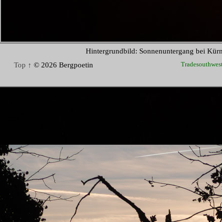
Hintergrundbild: Sonnenuntergang bei Kür
Tradesouthwes
Top ↑
© 2026 Bergpoetin