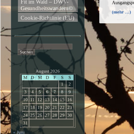
Fit im Wald – DWV-
Ausgangsp
Gesundheitswandern©
(mehr …)
Cookie-Richtlinie (EU)
Suchen
nach:
August 2026
M
D
M
D
F
S
S
1
2
3
4
5
6
7
8
9
10
11
12
13
14
15
16
17
18
19
20
21
22
23
24
25
26
27
28
29
30
31
« Juni