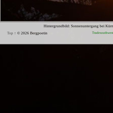
Hintergrundbild: Sonnenuntergang bei Kür
Tradesouthwes
Top ↑
© 2026 Bergpoetin