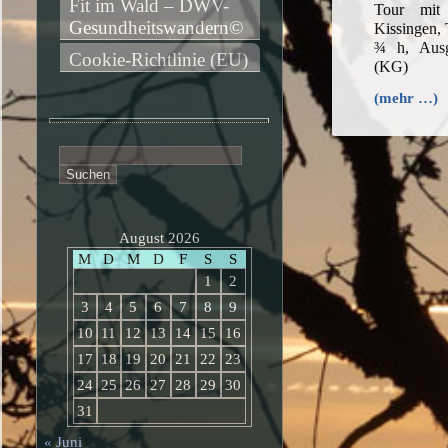
Fit im Wald – DWV-
Tour mit
Gesundheitswandern©
Kissingen,
¾ h, Ausg
Cookie-Richtlinie (EU)
(KG)
(mehr …)
Suchen
nach:
August 2026
M
D
M
D
F
S
S
1
2
3
4
5
6
7
8
9
10
11
12
13
14
15
16
17
18
19
20
21
22
23
24
25
26
27
28
29
30
31
« Juni