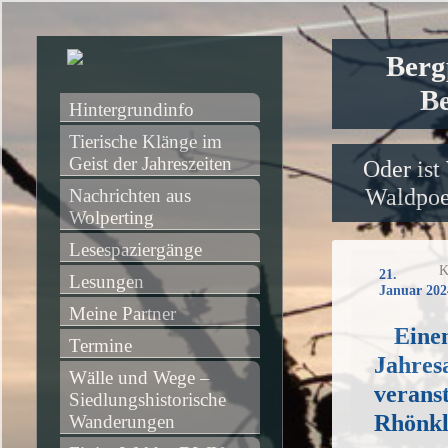
Berg
Be
Hintergrundinfo
Tierische Klänge im 
Geist der Jahreszeiten
Oder ist
Waldpoet
Nachrichten aus 
Wolperting
Lesespaziergänge
K
21.
Lesungen
Januar 202
Meine Partner
Eine
Termine
Jahres
Wälle und Wege – 
veranst
Siedlungshistorische 
Rhönk
Wanderungen