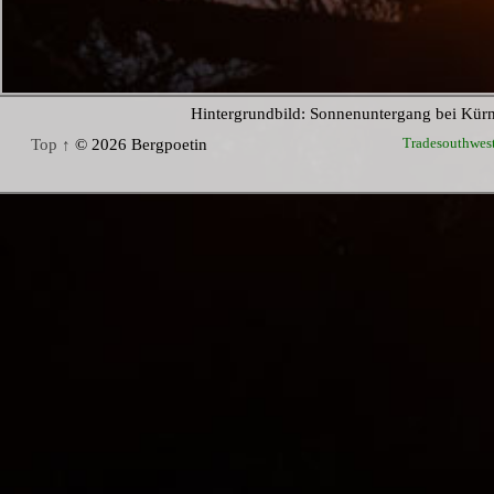
Hintergrundbild: Sonnenuntergang bei Kür
Tradesouthwes
Top ↑
© 2026 Bergpoetin