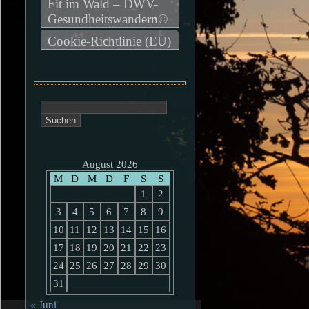
Fit im Wald – DWV-
Gesundheitswandern©
Cookie-Richtlinie (EU)
Suchen
nach:
August 2026
M
D
M
D
F
S
S
1
2
3
4
5
6
7
8
9
10
11
12
13
14
15
16
17
18
19
20
21
22
23
24
25
26
27
28
29
30
31
« Juni