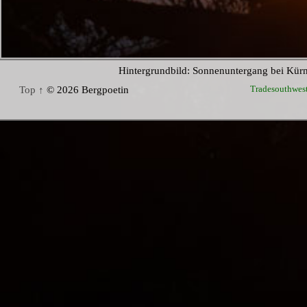
Hintergrundbild: Sonnenuntergang bei Kür
Tradesouthwes
Top ↑
© 2026 Bergpoetin