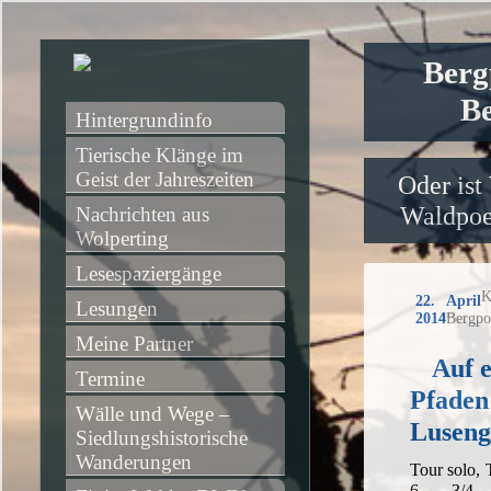
Berg
Be
Hintergrundinfo
Tierische Klänge im 
Geist der Jahreszeiten
Oder ist
Waldpoet
Nachrichten aus 
Wolperting
Lesespaziergänge
K
22. April
Lesungen
2014
Bergpo
Meine Partner
Auf 
Termine
Pfaden
Wälle und Wege – 
Luseng
Siedlungshistorische 
Wanderungen
Tour solo, 
6 3/4 h