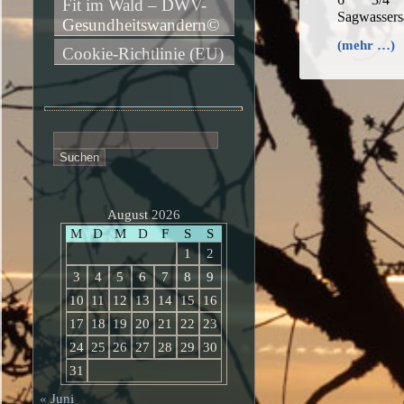
Fit im Wald – DWV-
Sagwassers
Gesundheitswandern©
(mehr …)
Cookie-Richtlinie (EU)
Suchen
nach:
August 2026
M
D
M
D
F
S
S
1
2
3
4
5
6
7
8
9
10
11
12
13
14
15
16
17
18
19
20
21
22
23
24
25
26
27
28
29
30
31
« Juni