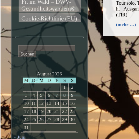
Fit im Wald – DWV-
Tour solo, 
Gesundheitswandern©
h, Ausgan
(TIR)
Cookie-Richtlinie (EU)
(mehr …)
Suchen
nach:
August 2026
M
D
M
D
F
S
S
1
2
3
4
5
6
7
8
9
10
11
12
13
14
15
16
17
18
19
20
21
22
23
24
25
26
27
28
29
30
31
« Juni