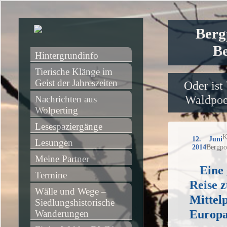
Berg
Be
Hintergrundinfo
Tierische Klänge im 
Geist der Jahreszeiten
Oder ist
Waldpoet
Nachrichten aus 
Wolperting
Lesespaziergänge
K
12. Juni
Lesungen
2014
Bergpo
Meine Partner
Eine 
Termine
Reise 
Wälle und Wege – 
Mittel
Siedlungshistorische 
Europa
Wanderungen