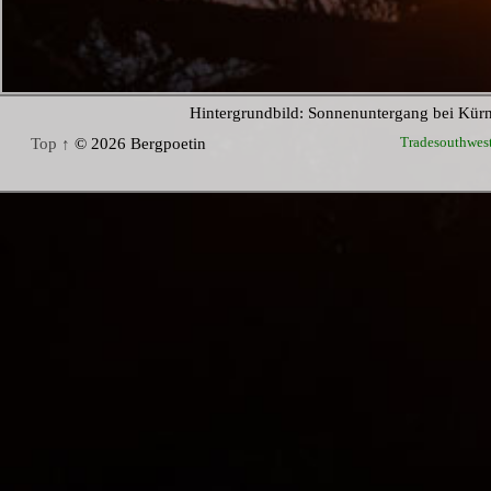
Hintergrundbild: Sonnenuntergang bei Kür
Tradesouthwes
Top ↑
© 2026 Bergpoetin