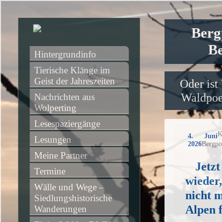
Berg
Be
Hintergrundinfo
Tierische Klänge im 
Geist der Jahreszeiten
Oder ist
Waldpoet
Nachrichten aus 
Wolperting
Lesespaziergänge
K
4. Juni
Lesungen
2026
Bergpo
Meine Partner
Jetzt
Termine
wieder
Wälle und Wege – 
nicht m
Siedlungshistorische 
Alpen 
Wanderungen