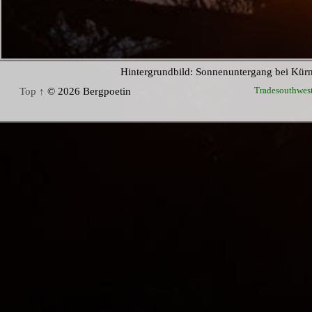
Hintergrundbild: Sonnenuntergang bei Kür
Tradesouthwes
Top ↑
© 2026 Bergpoetin