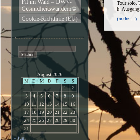
Fit im Wald – DWV-
Tour solo,
Gesundheitswandern©
h, Ausgang
Cookie-Richtlinie (EU)
(mehr …)
Suchen
nach:
August 2026
M
D
M
D
F
S
S
1
2
3
4
5
6
7
8
9
10
11
12
13
14
15
16
17
18
19
20
21
22
23
24
25
26
27
28
29
30
31
« Juni