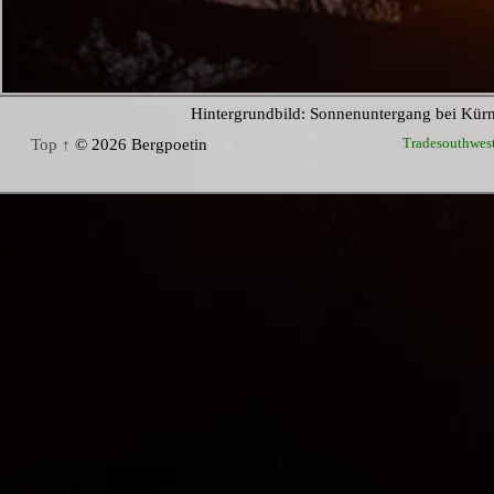
Hintergrundbild: Sonnenuntergang bei Kür
Tradesouthwes
Top ↑
© 2026 Bergpoetin