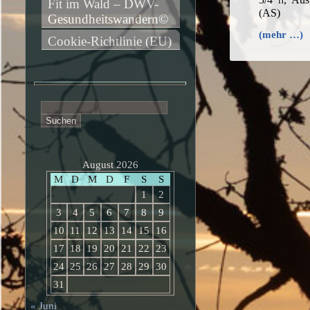
Fit im Wald – DWV-
(AS)
Gesundheitswandern©
(mehr …)
Cookie-Richtlinie (EU)
Suchen
nach:
August 2026
M
D
M
D
F
S
S
1
2
3
4
5
6
7
8
9
10
11
12
13
14
15
16
17
18
19
20
21
22
23
24
25
26
27
28
29
30
31
« Juni