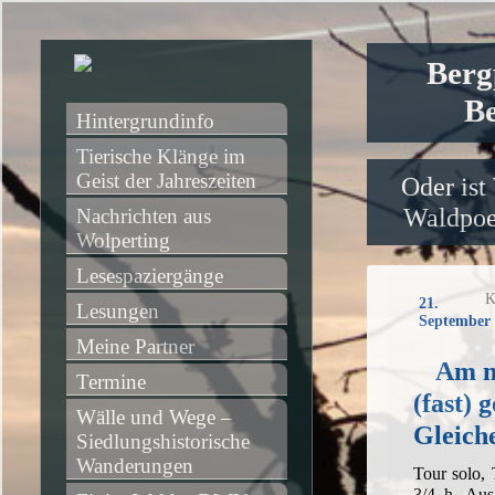
Berg
Be
Hintergrundinfo
Tierische Klänge im 
Geist der Jahreszeiten
Oder ist
Waldpoet
Nachrichten aus 
Wolperting
Lesespaziergänge
K
21.
Lesungen
September 
Meine Partner
Am n
Termine
(fast) 
Wälle und Wege – 
Gleich
Siedlungshistorische 
Wanderungen
Tour solo,
3/4 h, Aus