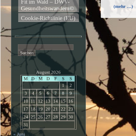
Fit im Wald – DWV-
(mehr …)
Gesundheitswandern©
Cookie-Richtlinie (EU)
Suchen
nach:
August 2026
M
D
M
D
F
S
S
1
2
3
4
5
6
7
8
9
10
11
12
13
14
15
16
17
18
19
20
21
22
23
24
25
26
27
28
29
30
31
« Juni