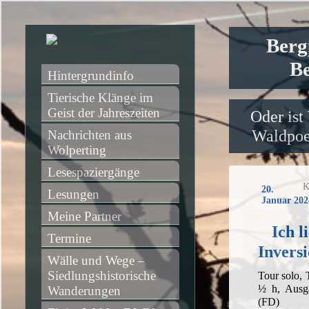
Berg
Be
Hintergrundinfo
Tierische Klänge im 
Geist der Jahreszeiten
Oder ist
Waldpoet
Nachrichten aus 
Wolperting
Lesespaziergänge
K
20.
Lesungen
Januar 202
Meine Partner
Ich l
Termine
Invers
Wälle und Wege – 
Siedlungshistorische 
Tour solo,
½ h, Ausg
Wanderungen
(FD)