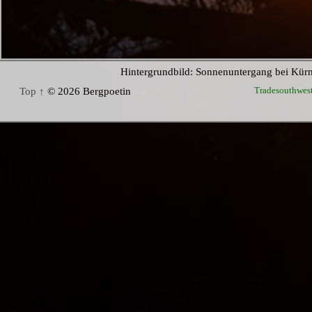
Hintergrundbild: Sonnenuntergang bei Kür
Tradesouthwes
Top ↑
© 2026 Bergpoetin